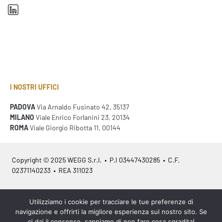
I NOSTRI UFFICI
PADOVA
Via Arnaldo Fusinato 42, 35137
MILANO
Viale Enrico Forlanini 23, 20134
ROMA
Viale Giorgio Ribotta 11, 00144
Copyright © 2025 WEGG S.r.l. • P.I 03447430285 • C.F.
02371140233 • REA 311023
Azienda Certificata
ISO 9001:2015
– ITA /
ISO 9001:2015
– EN
Utilizziamo i cookie per tracciare le tue preferenze di
navigazione e offrirti la migliore esperienza sul nostro sito. Se
ci dai il consenso, sappiamo di non fare cosa sgradita!