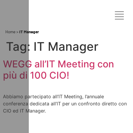
Home
>
IT Manager
Tag:
IT Manager
WEGG all’IT Meeting con
più di 100 CIO!
Abbiamo partecipato all’IT Meeting, l’annuale
conferenza dedicata all’IT per un confronto diretto con
CIO ed IT Manager.