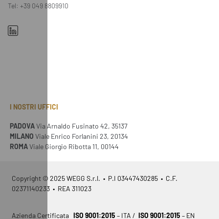
Tel: +39 049 8809910
I NOSTRI UFFICI
PADOVA
Via Arnaldo Fusinato 42, 35137
MILANO
Viale Enrico Forlanini 23, 20134
ROMA
Viale Giorgio Ribotta 11, 00144
Copyright © 2025 WEGG S.r.l. • P.I 03447430285 • C.F.
02371140233 • REA 311023
Azienda Certificata
ISO 9001:2015
– ITA /
ISO 9001:2015
– EN