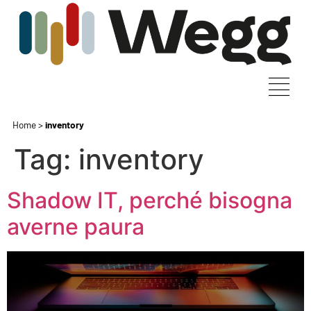
Home
>
inventory
Tag:
inventory
Shadow IT, perché bisogna
averne paura