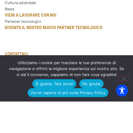
Cultura aziendale
News
VIENI A LAVORARE CON NOI
Partener tecnologici
DIVENTA IL NOSTRO NUOVO PARTNER TECNOLOGICO
CONTATTACI
Utilizziamo i cookie per tracciare le tue preferenze di
navigazione e offrirti la migliore esperienza sul nostro sito. Se
info@wegg.it
ci dai il consenso, sappiamo di non fare cosa sgradita!
Tel: +39 049 8809910
Sì grazie, fate pure!
No grazie
Vorrei sapere di più sulla Privacy Policy