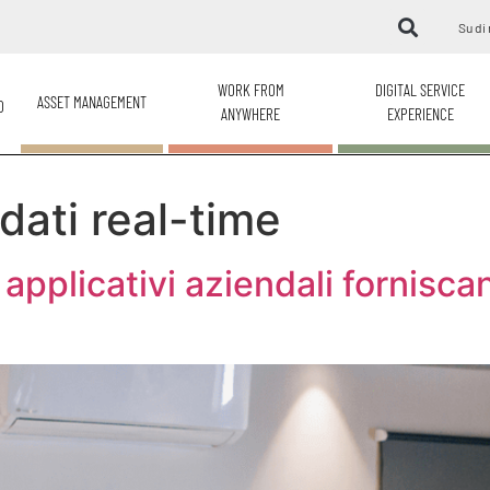
Su di 
WORK FROM
DIGITAL SERVICE
ASSET MANAGEMENT
O
ANYWHERE
EXPERIENCE
dati real-time
pplicativi aziendali forniscano