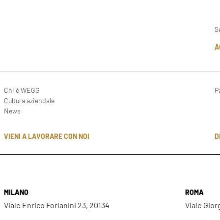
S
A
Chi è WEGG
P
Cultura aziendale
News
D
VIENI A LAVORARE CON NOI
MILANO
ROMA
Viale Enrico Forlanini 23, 20134
Viale Gior