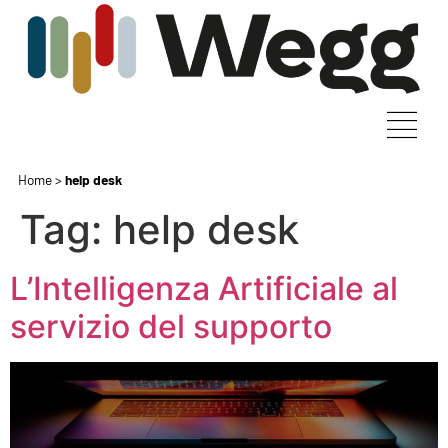
Home
>
help desk
Tag:
help desk
L’Intelligenza Artificiale al
servizio del supporto