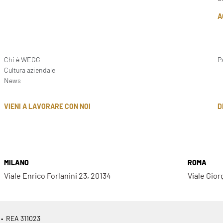
A
Chi è WEGG
P
Cultura aziendale
News
D
VIENI A LAVORARE CON NOI
MILANO
ROMA
Viale Enrico Forlanini 23, 20134
Viale Gior
 • REA 311023