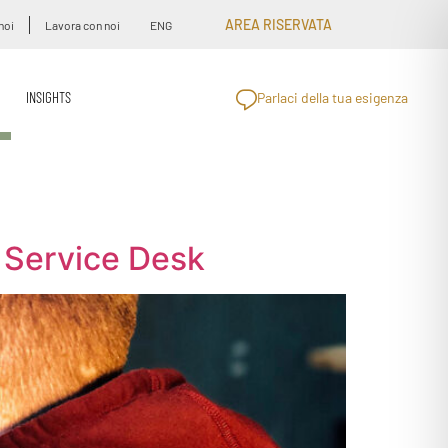
AREA RISERVATA
noi
Lavora con noi
ENG
INSIGHTS
Parlaci della tua esigenza
l Service Desk