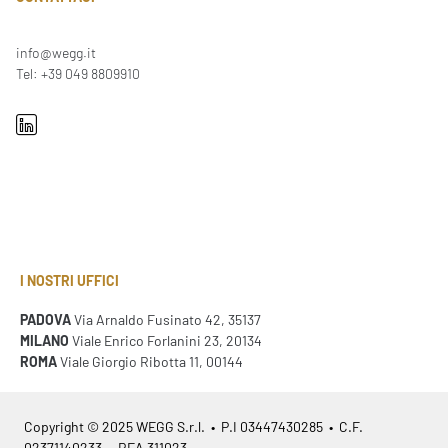
info@wegg.it
Tel: +39 049 8809910
I NOSTRI UFFICI
PADOVA
Via Arnaldo Fusinato 42, 35137
MILANO
Viale Enrico Forlanini 23, 20134
ROMA
Viale Giorgio Ribotta 11, 00144
Copyright © 2025 WEGG S.r.l. • P.I 03447430285 • C.F.
02371140233 • REA 311023