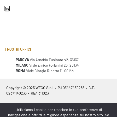
I NOSTRI UFFICI
PADOVA
Via Arnaldo Fusinato 42, 35137
MILANO
Viale Enrico Forlanini 23, 20134
ROMA
Viale Giorgio Ribotta 11, 00144
Copyright © 2025 WEGG S.r.l. • P.I 03447430285 • C.F.
02371140233 • REA 311023
Azienda Certificata
ISO 9001:2015
– ITA /
ISO 9001:2015
– EN
Utilizziamo i cookie per tracciare le tue preferenze di
navigazione e offrirti la migliore esperienza sul nostro sito. Se