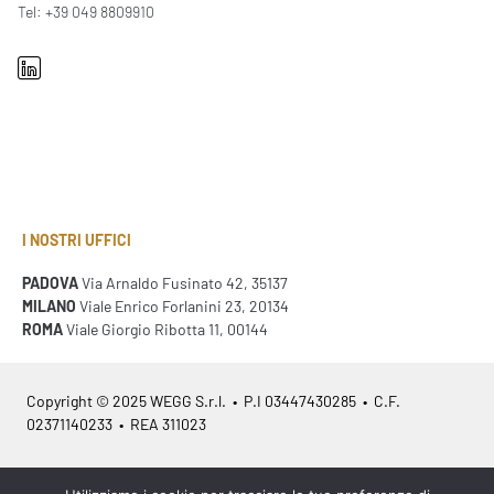
Tel: +39 049 8809910
I NOSTRI UFFICI
PADOVA
Via Arnaldo Fusinato 42, 35137
MILANO
Viale Enrico Forlanini 23, 20134
ROMA
Viale Giorgio Ribotta 11, 00144
Copyright © 2025 WEGG S.r.l. • P.I 03447430285 • C.F.
02371140233 • REA 311023
Azienda Certificata
ISO 9001:2015
– ITA /
ISO 9001:2015
– EN