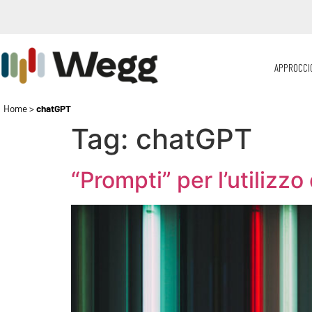
APPROCCI
Home
>
chatGPT
Tag:
chatGPT
“Prompti” per l’utiliz