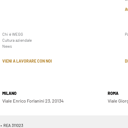
A
Chi è WEGG
P
Cultura aziendale
News
D
VIENI A LAVORARE CON NOI
MILANO
ROMA
Viale Enrico Forlanini 23, 20134
Viale Gior
 • REA 311023