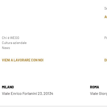
S
A
Chi è WEGG
P
Cultura aziendale
News
D
VIENI A LAVORARE CON NOI
MILANO
ROMA
Viale Enrico Forlanini 23, 20134
Viale Gior