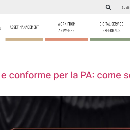
Su di 
WORK FROM
DIGITAL SERVICE
ASSET MANAGEMENT
O
ANYWHERE
EXPERIENCE
 e conforme per la PA: come sc