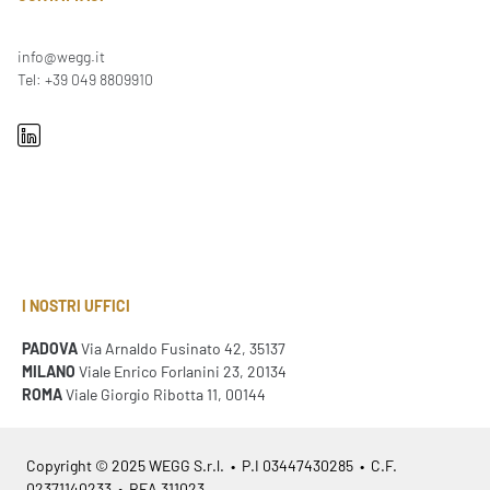
info@wegg.it
Tel: +39 049 8809910
I NOSTRI UFFICI
PADOVA
Via Arnaldo Fusinato 42, 35137
MILANO
Viale Enrico Forlanini 23, 20134
ROMA
Viale Giorgio Ribotta 11, 00144
Copyright © 2025 WEGG S.r.l. • P.I 03447430285 • C.F.
02371140233 • REA 311023