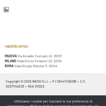
I NOSTRI UFFICI
PADOVA
Via Arnaldo Fusinato 42, 35137
MILANO
Viale Enrico Forlanini 23, 20134
ROMA
Viale Giorgio Ribotta 11, 00144
Copyright © 2025 WEGG S.r.l. • P.I 03447430285 • C.F.
02371140233 • REA 311023
Azienda Certificata
ISO 9001:2015
– ITA /
ISO 9001:2015
– EN
Utilizziamo i cookie per tracciare le tue preferenze di