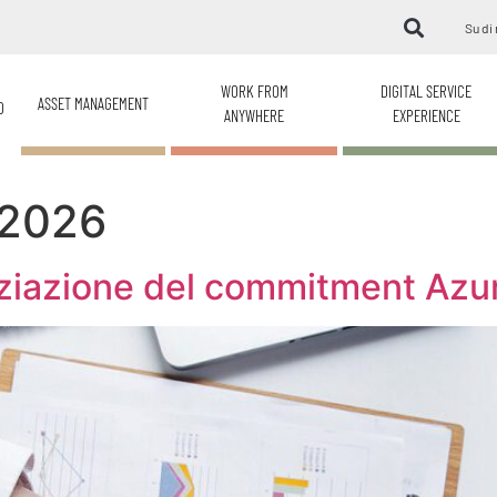
Su di 
WORK FROM
DIGITAL SERVICE
ASSET MANAGEMENT
O
ANYWHERE
EXPERIENCE
 2026
iazione del commitment Azur