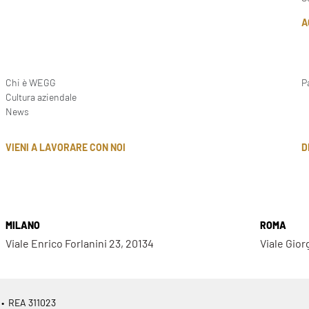
A
Chi è WEGG
P
Cultura aziendale
News
D
VIENI A LAVORARE CON NOI
MILANO
ROMA
Viale Enrico Forlanini 23, 20134
Viale Gior
 • REA 311023