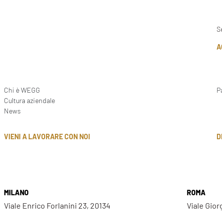
S
A
Chi è WEGG
P
Cultura aziendale
News
D
VIENI A LAVORARE CON NOI
MILANO
ROMA
Viale Enrico Forlanini 23, 20134
Viale Gior