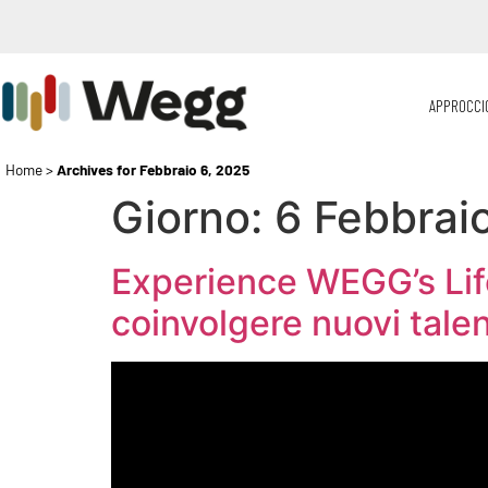
APPROCCI
Home
>
Archives for Febbraio 6, 2025
Giorno:
6 Febbrai
Experience WEGG’s Life:
coinvolgere nuovi talen