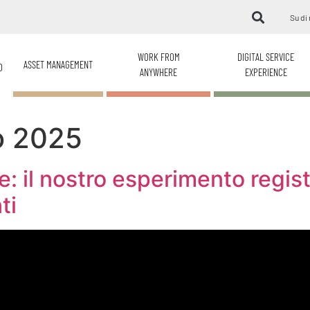
Su di 
WORK FROM
DIGITAL SERVICE
ASSET MANAGEMENT
O
ANYWHERE
EXPERIENCE
o 2025
 il nostro esperimento registi
ti