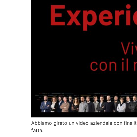
Abbiamo girato un video aziendale con finalità
fatta.