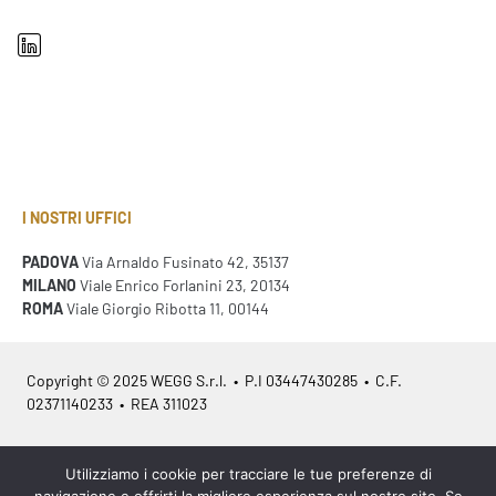
I NOSTRI UFFICI
PADOVA
Via Arnaldo Fusinato 42, 35137
MILANO
Viale Enrico Forlanini 23, 20134
ROMA
Viale Giorgio Ribotta 11, 00144
Copyright © 2025 WEGG S.r.l. • P.I 03447430285 • C.F.
02371140233 • REA 311023
Azienda Certificata
ISO 9001:2015
– ITA /
ISO 9001:2015
– EN
Utilizziamo i cookie per tracciare le tue preferenze di